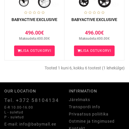
BABYACTIVE EXCLUSIVE
BABYACTIVE EXCLUSIVE
496.00€
496.00€
Maksudeta:400.00€
Maksudeta:400.00€
LISA OSTUKORVI
LISA OSTUKORVI
Tooted 1 kuni 6, kokku 6 tootest (1 lehekülge)
OUR LOCATION
INFIRMATION
Tel. +372 58104134
Järelmaks
Transpordi info
E-R 10.00-16.00
L - suletud
Privaatsus poliitika
P - suletud
Ostmine ja tingimused
E-mail: info@babymall.ee
Kontakt