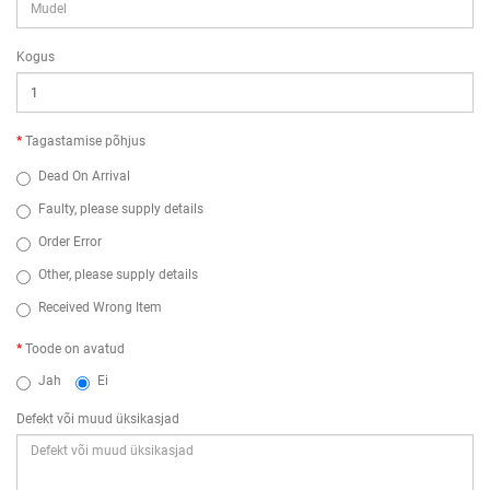
Kogus
Tagastamise põhjus
Dead On Arrival
Faulty, please supply details
Order Error
Other, please supply details
Received Wrong Item
Toode on avatud
Jah
Ei
Defekt või muud üksikasjad