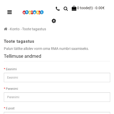
0 toode(t) - 0.00€
Konto
Toote tagastus
Toote tagastus
Palun täitke allolev vorm oma RMA numbri saamiseks.
Tellimuse andmed
Eesnimi
Perenimi
E-post