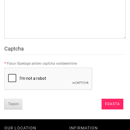
Captcha
Palun lõpetage allolev captcha valideerimine
Tagasi
OUR LOCATION
INFIRMATION