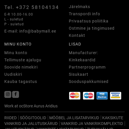
Tel. +372 58104134
Järelmaks
Transpordi info
E-R 10.00-16.00
L - suletud
Privaatsus poliitika
P - suletud
Ostmine ja tingimused
E-mail: info@babymall.ee
Kontakt
MINU KONTO
LISAD
Minu konto
Manufacturer:
Tellimuste ajalugu
Kinkekaardid
Soovide nimekiri
Partnerprogramm
Uudiskiri
Sisukaart
Kauba tagastus
Sooduspakkumised
Work at
ocStore
Aurus
Aridius
RIIDED
SÖÖGITOOLID
MÖÖBEL JA LISATARVIKUD
KAKSIKUTE
VANKRID JA JALUTUSKÄRUD
VANKRID JA VANKRIKOMPLEKTID