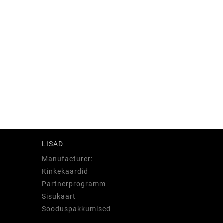
LISAD
Manufacturer:
Kinkekaardid
Partnerprogramm
Sisukaart
Sooduspakkumised