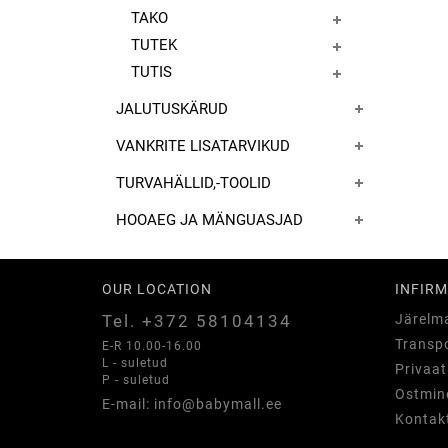
TAKO
TUTEK
TUTIS
JALUTUSKÄRUD
VANKRITE LISATARVIKUD
TURVAHÄLLID,-TOOLID
HOOAEG JA MÄNGUASJAD
OUR LOCATION
INFIRM
Tel. +372 58104134
Järelm
Transpo
E-R 10.00-16.00
L - suletud
Privaat
P - suletud
Ostmine
E-mail: info@babymall.ee
Kontak