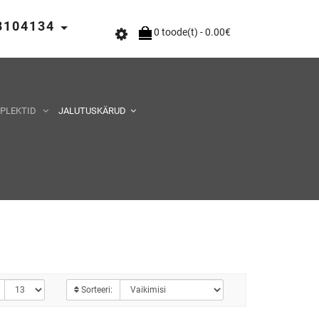
58104134
0 toode(t) - 0.00€
MPLEKTID
JALUTUSKÄRUD
Sorteeri: