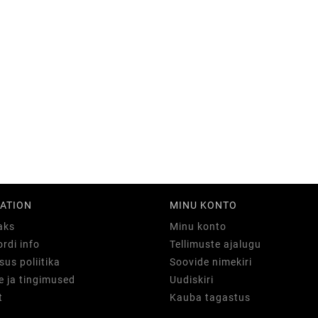
ATION
MINU KONTO
aks
Minu konto
rdi info
Tellimuste ajalugu
sus poliitika
Soovide nimekiri
 ja tingimused
Uudiskiri
t
Kauba tagastus