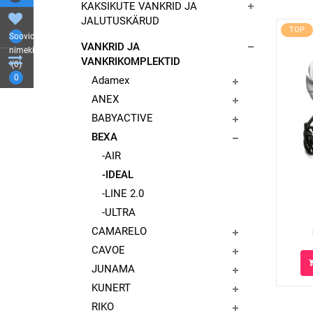
KAKSIKUTE VANKRID JA
JALUTUSKÄRUD
TOP
Soovide
VANKRID JA
nimekiri
VANKRIKOMPLEKTID
(0)
0
Adamex
ANEX
BABYACTIVE
BEXA
-AIR
-IDEAL
-LINE 2.0
-ULTRA
CAMARELO
CAVOE
JUNAMA
KUNERT
RIKO