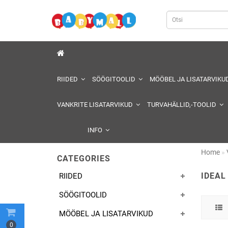
RIIDED
SÖÖGITOOLID
MÖÖBEL JA LISATARVIKU
VANKRITE LISATARVIKUD
TURVAHÄLLID,-TOOLID
INFO
Home
CATEGORIES
IDEAL
RIIDED
SÖÖGITOOLID
MÖÖBEL JA LISATARVIKUD
0