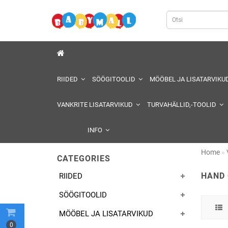
RIIDED
SÖÖGITOOLID
MÖÖBEL JA LISATARVIKU
VANKRITE LISATARVIKUD
TURVAHÄLLID,-TOOLID
INFO
Home
CATEGORIES
HAND 
RIIDED
SÖÖGITOOLID
MÖÖBEL JA LISATARVIKUD
0