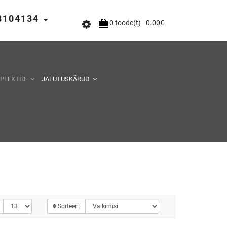
58104134
0 toode(t) - 0.00€
MPLEKTID
JALUTUSKÄRUD
Sorteeri: