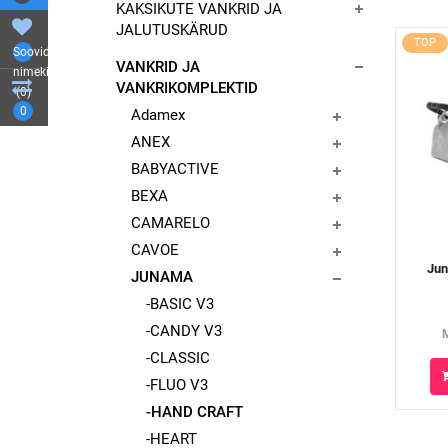
KAKSIKUTE VANKRID JA
JALUTUSKÄRUD
TOP
Soovide
VANKRID JA
nimekiri
VANKRIKOMPLEKTID
(0)
0
Adamex
ANEX
BABYACTIVE
BEXA
CAMARELO
CAVOE
Jun
JUNAMA
-BASIC V3
-CANDY V3
-CLASSIC
-FLUO V3
-HAND CRAFT
-HEART