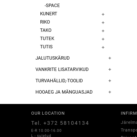
-SPACE
KUNERT
RIKO
TAKO
TUTEK
TUTIS
JALUTUSKÄRUD
VANKRITE LISATARVIKUD
TURVAHÄLLID,-TOOLID
HOOAEG JA MÄNGUASJAD
OUR LOCATION
INFIRM
Tel. +372 58104134
Järelm
Transpo
E-R 10.00-16.00
L - suletud