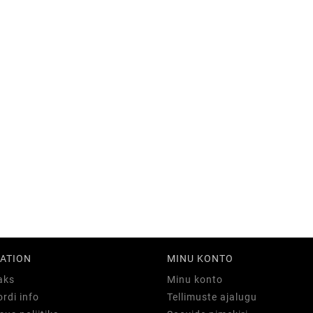
ATION
MINU KONTO
aks
Minu konto
rdi info
Tellimuste ajalugu