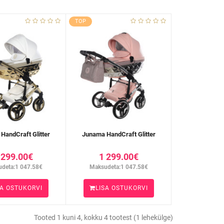
TOP
HandCraft Glitter
Junama HandCraft Glitter
 299.00€
1 299.00€
deta:1 047.58€
Maksudeta:1 047.58€
SA OSTUKORVI
LISA OSTUKORVI
Tooted 1 kuni 4, kokku 4 tootest (1 lehekülge)