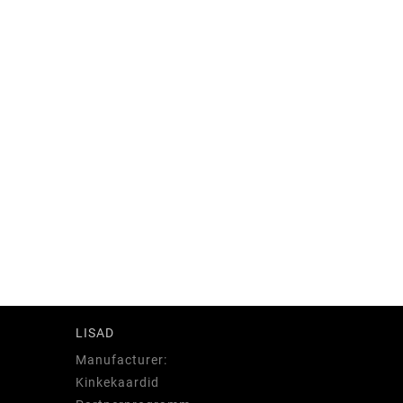
LISAD
Manufacturer:
Kinkekaardid