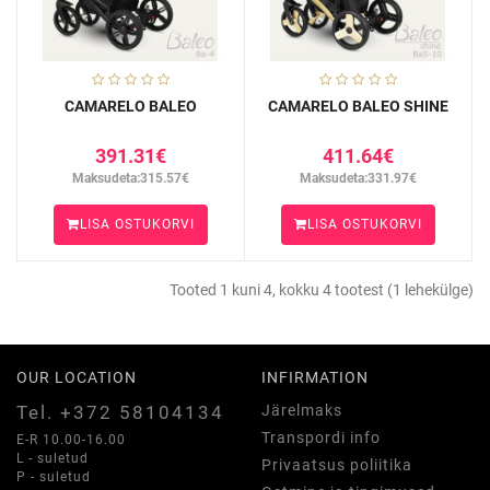
CAMARELO BALEO
CAMARELO BALEO SHINE
391.31€
411.64€
Maksudeta:315.57€
Maksudeta:331.97€
LISA OSTUKORVI
LISA OSTUKORVI
Tooted 1 kuni 4, kokku 4 tootest (1 lehekülge)
OUR LOCATION
INFIRMATION
Tel. +372 58104134
Järelmaks
Transpordi info
E-R 10.00-16.00
L - suletud
Privaatsus poliitika
P - suletud