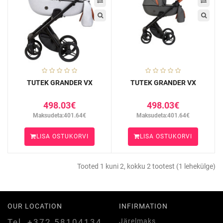
TUTEK GRANDER VX
TUTEK GRANDER VX
498.03€
498.03€
Maksudeta:401.64€
Maksudeta:401.64€
LISA OSTUKORVI
LISA OSTUKORVI
Tooted 1 kuni 2, kokku 2 tootest (1 lehekülge)
OUR LOCATION
INFIRMATION
Tel. +372 58104134
Järelmaks