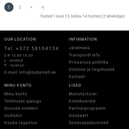
1
2
>
>|
Tooted 1 kuni 13, kokku 14 tootest (2 lehekülge)
OUR LOCATION
INFIRMATION
Tel. +372 58104134
Järelmaks
Transpordi info
E-R 10.00-16.00
L - suletud
Privaatsus poliitika
P - suletud
Ostmine ja tingimused
E-mail: info@babymall.ee
Kontakt
MINU KONTO
LISAD
Minu konto
Manufacturer:
Tellimuste ajalugu
Kinkekaardid
Soovide nimekiri
Partnerprogramm
Uudiskiri
Sisukaart
Kauba tagastus
Sooduspakkumised