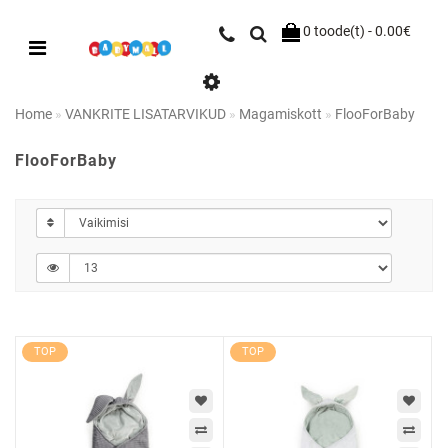
0 toode(t) - 0.00€
Home
VANKRITE LISATARVIKUD
Magamiskott
FlooForBaby
FlooForBaby
TOP
TOP