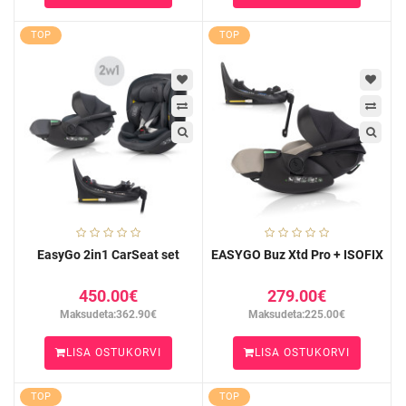
TOP
TOP
EasyGo 2in1 CarSeat set
EASYGO Buz Xtd Pro + ISOFIX
450.00€
279.00€
Maksudeta:362.90€
Maksudeta:225.00€
LISA OSTUKORVI
LISA OSTUKORVI
TOP
TOP