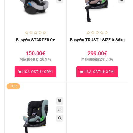
EasyGo STARTER 0+
EasyGo TRUST I-SIZE 0-36kg
150.00€
299.00€
Maksudeta:120.97€
Maksudeta:241.13€
LISA OSTUKORVI
LISA OSTUKORVI
TOP