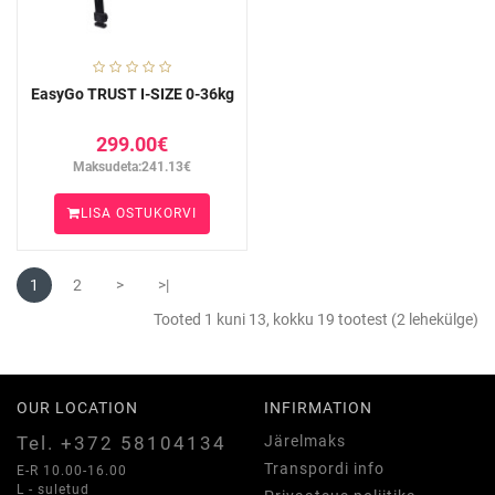
EasyGo TRUST I-SIZE 0-36kg
299.00€
Maksudeta:241.13€
LISA OSTUKORVI
1
2
>
>|
Tooted 1 kuni 13, kokku 19 tootest (2 lehekülge)
OUR LOCATION
INFIRMATION
Tel. +372 58104134
Järelmaks
Transpordi info
E-R 10.00-16.00
L - suletud