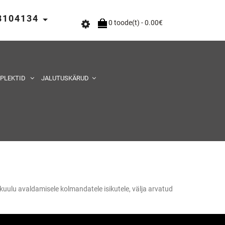
58104134
0 toode(t) - 0.00€
MPLEKTID
JALUTUSKÄRUD
kuulu avaldamisele kolmandatele isikutele, välja arvatud