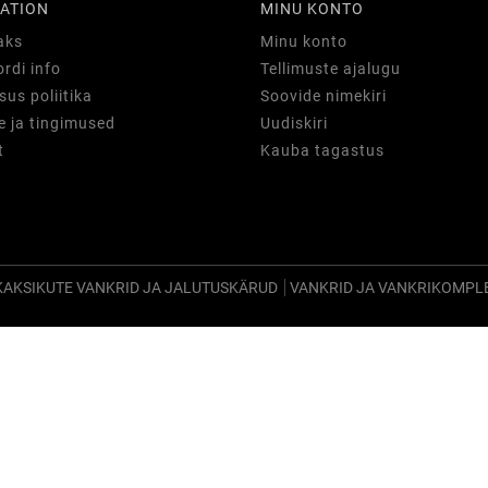
ATION
MINU KONTO
aks
Minu konto
rdi info
Tellimuste ajalugu
sus poliitika
Soovide nimekiri
 ja tingimused
Uudiskiri
t
Kauba tagastus
KAKSIKUTE VANKRID JA JALUTUSKÄRUD
VANKRID JA VANKRIKOMPL