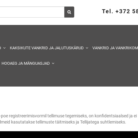
Tel. +372 
D
KAKSIKUTE VANKRID JA JALUTUSKÄRUD
VANKRID JA VANKRIKO
HOOAEG JA MÄNGUASJAD
oe registreerimisvormil tellimuse tegemiseks, on konfidentsiaalsed ja ei 
meid kasutatakse tellimuste täitmiseks ja Tellijatega suhtlemiseks.