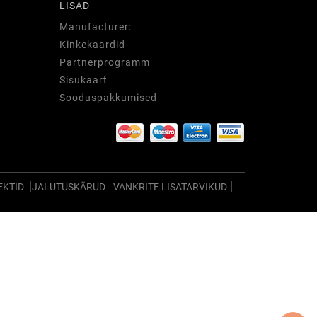
LISAD
Manufacturer:
Kinkekaardid
Partnerprogramm
Sisukaart
Sooduspakkumised
EKTID
JALUTUSKÄRUD
VANKRITE LISATARVIKUD