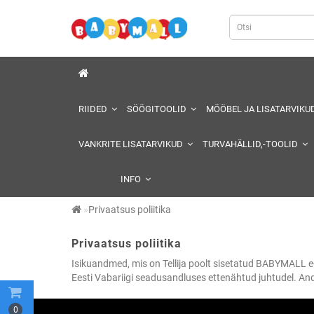
RIIDED
SÖÖGITOOLID
MÖÖBEL JA LISATARVIKU
VANKRITE LISATARVIKUD
TURVAHÄLLID,-TOOLID
INFO
Privaatsus poliitika
Privaatsus poliitika
Isikuandmed, mis on Tellija poolt sisetatud BABYMALL e-p
Eesti Vabariigi seadusandluses ettenähtud juhtudel. And
0