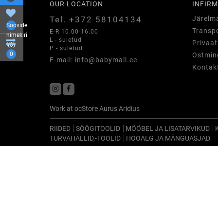
OUR LOCATION
INFIRM
Tel. +372 58104134
Järelm
Soovide
Transpo
E-R 10.00-16.00
nimekiri
L - suletud
Privaat
(0)
P - suletud
0
Ostmine
E-mail: info@babymall.ee
Kontak
Work at
ocStore
Aurus
Aridius
RIIDED
SÖÖGITOOLID
MÖÖBEL JA LISATARVIKUD
TURVAHÄLLID,-TOOLID
HOOAEG JA MÄNGUASJAD